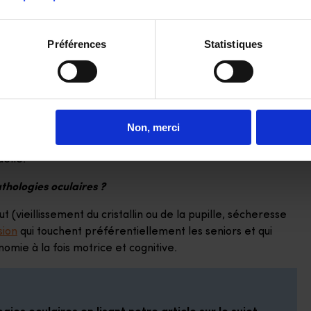
raux d’une perte de la vue sont l’augmentation du risque
Préférences
Statistiques
et la santé cognitive :
une mauvaise vision peut entraîner
la maladie d’Alzheimer.
te. D’après le plan anti-chute présenté par le Ministère
tait d’ailleurs l’un des 5 signes “avant-chuteur”.
Non, merci
ble assure un
vieillissement réussi
, en permettant de
uelle.
pathologies oculaires ?
 (vieillissement du cristallin ou de la pupille, sécheresse
sion
qui touchent préférentiellement les seniors et qui
omie à la fois motrice et cognitive.