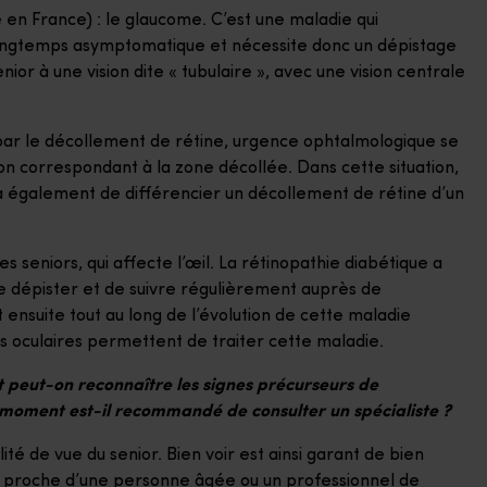
en France) : le glaucome. C’est une maladie qui
ongtemps asymptomatique et nécessite donc un dépistage
or à une vision dite « tubulaire », avec une vision centrale
par le décollement de rétine, urgence ophtalmologique se
ion correspondant à la zone décollée. Dans cette situation,
a également de différencier un décollement de rétine d’un
s seniors, qui affecte l’œil. La rétinopathie diabétique a
 de dépister et de suivre régulièrement auprès de
 ensuite tout au long de l’évolution de cette maladie
ts oculaires permettent de traiter cette maladie.
 peut-on reconnaître les signes précurseurs de
 moment est-il recommandé de consulter un spécialiste ?
ité de vue du senior. Bien voir est ainsi garant de bien
le proche d’une personne âgée ou un professionnel de