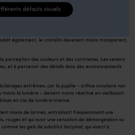
ifférents défauts visuels
aiblit également, le cristallin devenant moins transparent,
r la perception des couleurs et des contrastes. Les seniors
nces, et à percevoir des détails dans des environnements
d’éclairages extrêmes, car la pupille – orifice circulaire noir
 moins la lumière – devient moins réactive en vieillissant.
blouis en cas de lumière intense.
rètent moins de larmes, entraînant fréquemment une
tés, rouges et qui avoir une sensation de démangeaison ou
 comme les gels de substitut lacrymal, qui visent à