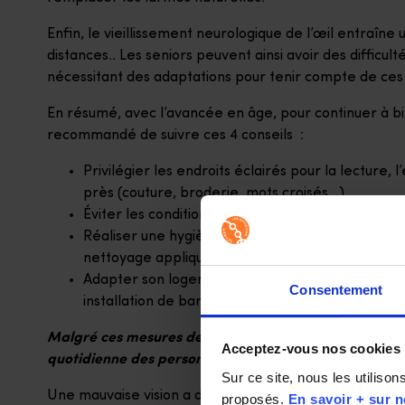
Enfin, le vieillissement neurologique de l’œil entraî
distances.. Les seniors peuvent ainsi avoir des difficu
nécessitant des adaptations pour tenir compte de ces 
En résumé, avec l’avancée en âge, pour continuer à bie
recommandé de suivre ces 4 conseils :
Privilégier les endroits éclairés pour la lecture, 
près (couture, broderie, mots croisés…)
Éviter les conditions d’éclairage intenses, facteu
Réaliser une hygiène minutieuse des paupières p
nettoyage appliqué du bord des paupières à l’aid
Adapter son logement pour faciliter l’évaluation
Consentement
installation de barres d’appui…)
Malgré ces mesures de prévention, lorsque la vue baiss
Acceptez-vous nos cookies
quotidienne des personnes âgées ?
Sur ce site, nous les utiliso
Une mauvaise vision a des conséquences concrètes sur le
proposés. 
En savoir + sur n