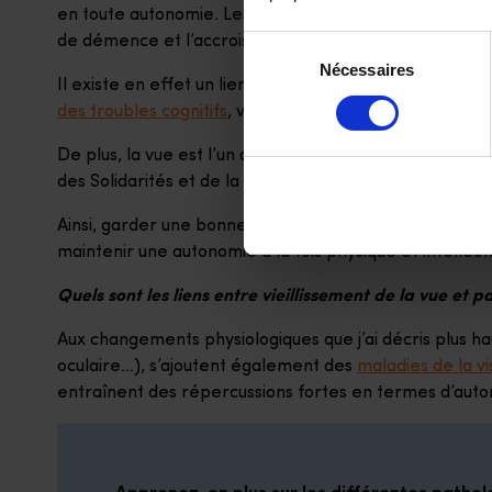
en toute autonomie. Les deux principaux effets collaté
de démence et l’accroissement du risque de chute.
Sélection
Nécessaires
du
Il existe en effet un lien établi entre la santé visuelle 
consentement
des troubles cognitifs
, voire des démences telles que 
De plus, la vue est l’un des principaux facteurs de chu
des Solidarités et de la Santé en février 2022, elle en é
Ainsi, garder une bonne vision le plus longtemps possi
maintenir une autonomie à la fois physique et intellect
Quels sont les liens entre vieillissement de la vue et 
Aux changements physiologiques que j’ai décris plus haut
oculaire…), s’ajoutent également des
maladies de la vi
entraînent des répercussions fortes en termes d’auton