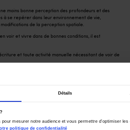
ne une moins bonne perception des profondeurs et des
ltés à se repérer dans leur environnement de vie,
modifications de la perception spatiale.
n voir et vivre dans de bonnes conditions, il est
l’écriture et toute activité manuelle nécessitant de voir de
rs d’éblouissement et d’inconfort
ar l’application de compresses chaudes ou bien un
e d’un produit stérile adapté.
 des distances (éclairage automatique, chemin lumineux,
Détails
e avec l’âge, quels sont les impacts sur la vie
 ?
ns pour mesurer notre audience et vous permettre d'optimiser les
 quotidien du patient et sur sa capacité à “bien vieillir”,
otre politique de confidentialité