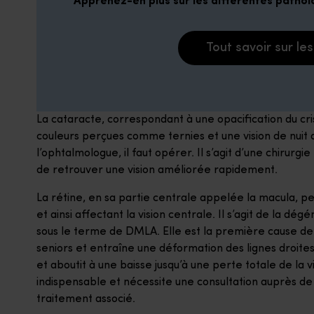
Apprenez-en plus sur les différentes patholog
Tout savoir sur le
La cataracte, correspondant à une opacification du cris
couleurs perçues comme ternies et une vision de nuit 
l’ophtalmologue, il faut opérer. Il s’agit d’une chirur
de retrouver une vision améliorée rapidement.
La rétine, en sa partie centrale appelée la macula, 
et ainsi affectant la vision centrale. Il s’agit de la d
sous le terme de DMLA. Elle est la première cause de
seniors et entraîne une déformation des lignes droite
et aboutit à une baisse jusqu’à une perte totale de la 
indispensable et nécessite une consultation auprès de
traitement associé.