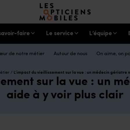
Accéder à notre page d'accueil
savoir-faire
Le service
L’équipe
œur de notre métier
Autour de nous
On aime, on p
étier
/
L’impact du vieillissement sur la vue : un médecin gériatre no
ssement sur la vue : un m
aide à y voir plus clair