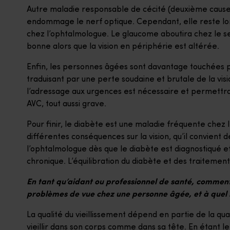
Autre maladie responsable de cécité (deuxième cause 
endommage le nerf optique. Cependant, elle reste l
chez l’ophtalmologue. Le glaucome aboutira chez le seni
bonne alors que la vision en périphérie est altérée.
Enfin, les personnes âgées sont davantage touchées 
traduisant par une perte soudaine et brutale de la vis
l’adressage aux urgences est nécessaire et permettr
AVC, tout aussi grave.
Pour finir, le diabète est une maladie fréquente chez le
différentes conséquences sur la vision, qu’il convient
l’ophtalmologue dès que le diabète est diagnostiqué et
chronique. L’équilibration du diabète et des traitemen
En tant qu’aidant ou professionnel de santé, comment
problèmes de vue chez une personne âgée, et à quel
La qualité du vieillissement dépend en partie de la qual
vieillir dans son corps comme dans sa tête. En étant 