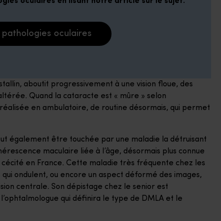
ies oculaires en lisant notre article sur le sujet.
s pathologies oculaires
tallin, aboutit progressivement à une vision floue, des
altérée. Quand la cataracte est « mûre » selon
gie réalisée en ambulatoire, de routine désormais, qui permet
peut également être touchée par une maladie la détruisant
égénérescence maculaire liée à l’âge, désormais plus connue
 cécité en France. Cette maladie très fréquente chez les
s qui ondulent, ou encore un aspect déformé des images,
vision centrale. Son dépistage chez le senior est
 l’ophtalmologue qui définira le type de DMLA et le