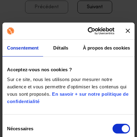
Précédent
Suivant
Découvrir Les Opticiens
Consentement
Détails
À propos des cookies
Mobiles
Nos opticiens, diplômés d'Etat et spécialisés en
Acceptez-vous nos cookies ?
mobilité, sont formés pour intervenir sur les
Sur ce site, nous les utilisons pour mesurer notre 
lieux de vie (domicile, EHPAD, maisons de
audience et vous permettre d'optimiser les contenus qui 
retraite) ou de travail.
vous sont proposés. 
En savoir + sur notre politique de 
confidentialité
Chez Les Opticiens Mobiles, c'est l'opticien qui
vient à vous !
Sélection
Où que vous habitiez, nous nous déplaçons chez
Nécessaires
vous, ou chez l'un de vos proches, afin de
du
prendre soin de votre santé visuelle et de celle
consentement