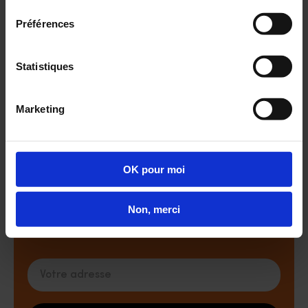
de votre entourage.
Préférences
Notre professionnalisme, notre bienveillance
et notre empathie nous a permis d'obtenir la
Statistiques
certification NF "Service aux personnes à
domicile" délivrée par l'AFNOR.
Marketing
Opticien à domicile, comment
ça marche ?
OK pour moi
Non, merci
Prenez rendez-vous !
Votre adresse