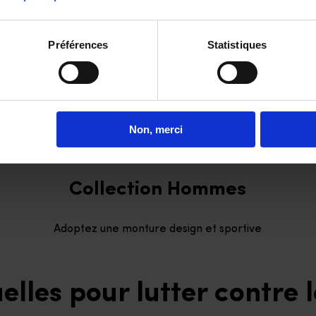
Préférences
Statistiques
Non, merci
Collection Hommes
Adoptez une monture design et sportive
uelles pour lutter contre