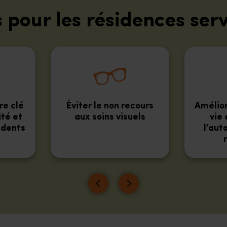
s pour les résidences serv
re clé
Éviter le non recours
Amélior
ité et
aux soins visuels
vie 
idents
l’aut