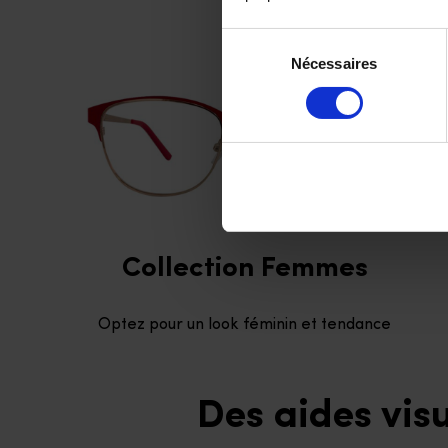
Sélection
Nécessaires
du
consentement
Collection Femmes
Optez pour un look féminin et tendance
Des aides vis