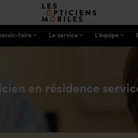
Accéder à notre page d'accueil
savoir-faire
Le service
L’équipe
icien en résidence servic