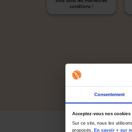
vous dans les meilleures
conditions !
Dem
Votre adre
Consentement
Acceptez-vous nos cookies
Des lune
Sur ce site, nous les utiliso
proposés. 
En savoir + sur n