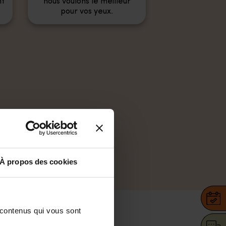
nt
nous voulons le meilleur
pour vos yeux.
iors
 parti
À propos des cookies
quotidien
 contenus qui vous sont 