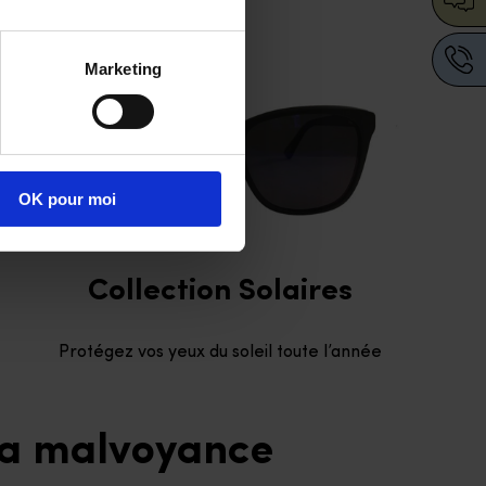
Marketing
OK pour moi
Collection Solaires
Protégez vos yeux du soleil toute l’année
 la malvoyance