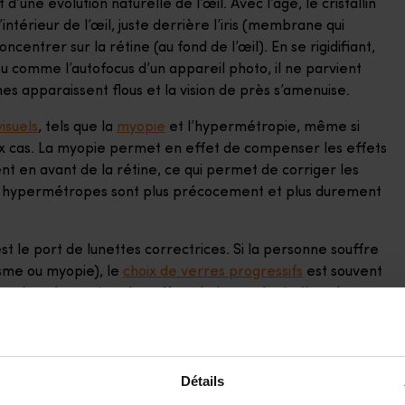
t d’une évolution naturelle de l’œil. Avec l’âge, le cristallin
intérieur de l’œil, juste derrière l’iris (membrane qui
centrer sur la rétine (au fond de l’œil). En se rigidifiant,
eu comme l’autofocus d’un appareil photo, il ne parvient
ches apparaissent flous et la vision de près s’amenuise.
isuels
, tels que la
myopie
et l’hypermétropie, même si
ux cas. La myopie permet en effet de compenser les effets
nt en avant de la rétine, ce qui permet de corriger les
, les hypermétropes sont plus précocement et plus durement
est le port de lunettes correctrices. Si la personne souffre
isme ou myopie), le
choix de verres progressifs
est souvent
erre) et de corriger les effets de la presbytie (bas du
urgie réfractive : chirurgie laser (remodelage de la
cristallin) ou chirurgie du cristallin (remplacement du
Détails