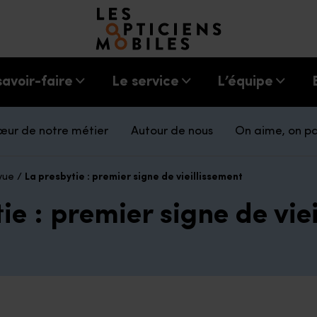
Accéder à notre page d'accueil
savoir-faire
Le service
L’équipe
œur de notre métier
Autour de nous
On aime, on p
vue
/
La presbytie : premier signe de vieillissement
ie : premier signe de vie