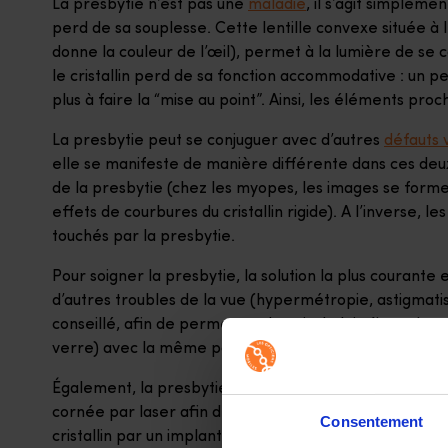
La presbytie n’est pas une
maladie
, il s’agit simplemen
perd de sa souplesse. Cette lentille convexe située à l’
donne la couleur de l’œil), permet à la lumière de se con
le cristallin perd de sa fonction accommodative : un p
plus à faire la “mise au point”. Ainsi, les éléments pro
La presbytie peut se conjuguer avec d’autres
défauts v
elle se manifeste de manière différente dans ces de
de la presbytie (chez les myopes, les images se forme
effets de courbures du cristallin rigide). A l’inverse
touchés par la presbytie.
Pour soigner la presbytie, la solution la plus courante 
d’autres troubles de la vue (hypermétropie, astigmat
conseillé, afin de permettre de voir de loin (haut du v
verre) avec la même paire de lunettes.
Également, la presbytie peut être corrigée par la chir
cornée par laser afin de compenser la rigidification du 
Consentement
cristallin par un implant multifocal).