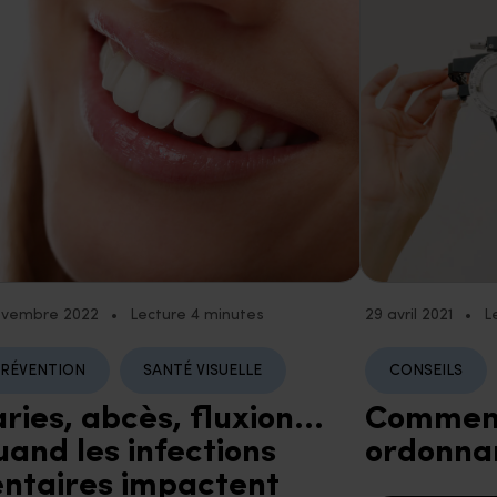
ovembre 2022
•
Lecture 4 minutes
29 avril 2021
•
L
RÉVENTION
SANTÉ VISUELLE
CONSEILS
ries, abcès, fluxion…
Comment
and les infections
ordonna
ntaires impactent