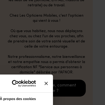
les lieux de vie (domicile, EHPAD, maisons de
retraite) ou de travail.
Chez Les Opticiens Mobiles, c'est l'opticien
qui vient à vous !
Où que vous habitiez, nous nous déplaçons
chez vous, ou chez l'un de vos proches, afin
de prendre soin de votre santé visuelle et de
celle de votre entourage.
Notre professionnalisme, notre bienveillance
et notre empathie nous a permis d'obtenir la
certification NF "Service aux personnes à
domicile" délivrée par l'AFNOR.
Opticien à domicile, comment
ça marche ?
À propos des cookies