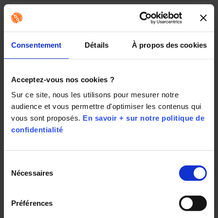
Le service Les Opticiens Mobiles est-il
gratuit ?
Consentement
Détails
À propos des cookies
Combien de temps est garantie ma
Acceptez-vous nos cookies ?
monture ?
Sur ce site, nous les utilisons pour mesurer notre 
audience et vous permettre d'optimiser les contenus qui 
vous sont proposés. 
En savoir + sur notre politique de 
confidentialité
Un opticien peut-il faire une
ordonnance pour des lunettes ?
Sélection
Nécessaires
du
consentement
Combien coûte le déplacement d’un
Préférences
opticien à domicile ?