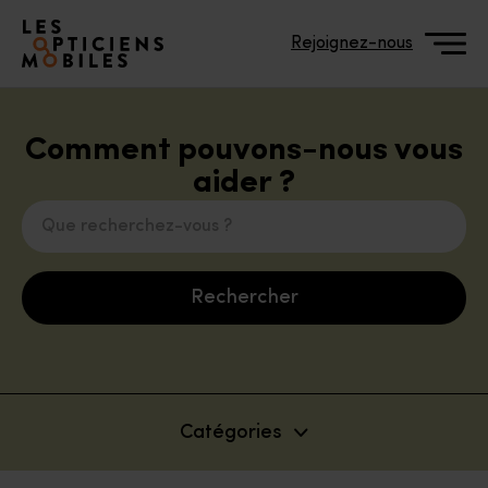
Accéder à notre page d'accueil
Rejoignez-nous
Comment pouvons-nous vous
aider ?
Les Opticiens Mobiles et 
Que recherchez-vous ?
Offre Les Opticiens Mobil
Rechercher
Parcours de soin et remb
Réglementation et prescri
Catégories