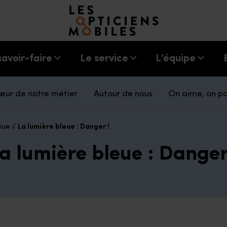
Accéder à notre page d'accueil
savoir-faire
Le service
L’équipe
œur de notre métier
Autour de nous
On aime, on p
vue
/
La lumière bleue : Danger !
a lumière bleue : Danger