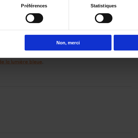
?
Préférences
Statistiques
tes exposé de façon intensive à la lumière bleue ? Parlez-
verres conçus pour la protection, la prévention et le
our filtrer la lumière bleue artificielle et les UV, ces
res, antistatiques et très faciles à nettoyer.
Non, merci
limentation, de l’environnement et du travail) a également
e la lumière bleue
.