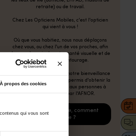
les lieux de vie (domicile, EHPAD, maisons de
retraite) ou de travail.
Chez Les Opticiens Mobiles, c'est l'opticien
qui vient à vous !
Où que vous habitiez, nous nous déplaçons
chez vous, ou chez l'un de vos proches, afin
de prendre soin de votre santé visuelle et de
celle de votre entourage.
Notre professionnalisme, notre bienveillance
et notre empathie nous a permis d'obtenir la
À propos des cookies
certification NF "Service aux personnes à
domicile" délivrée par l'AFNOR.
Opticien à domicile, comment
 contenus qui vous sont 
ça marche ?