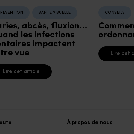
RÉVENTION
SANTÉ VISUELLE
CONSEILS
ries, abcès, fluxion…
Comment
and les infections
ordonna
ntaires impactent
tre vue
Lire cet a
Lire cet article
coute
À propos de nous