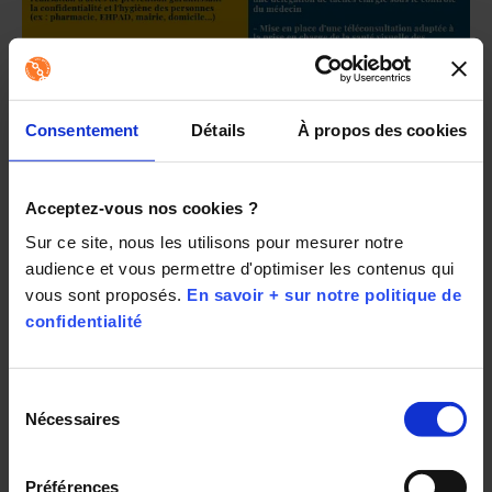
En tant que professionnel de la santé visuelle, notre
société Les Opticiens Mobiles œuvre pour un
impact
Consentement
Détails
À propos des cookies
positif pour que chacun accède à la santé visuelle et
auditive sans se déplacer.
Acceptez-vous nos cookies ?
Pour en savoir plus :
Santé visuelle et auditive des
Sur ce site, nous les utilisons pour mesurer notre 
seniors : l’urgence
audience et vous permettre d'optimiser les contenus qui 
[1]Etude de l’INSERM, Nov.2018
vous sont proposés. 
En savoir + sur notre politique de 
confidentialité
[2]Etudes et résultats DRESS, Juin 2014
Sélection
Nécessaires
du
consentement
Partager :
Préférences