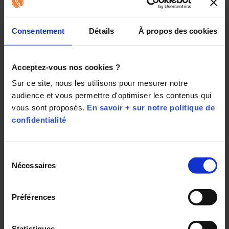
des services d’un opticien à domicile à Montpellier et
choisissez vos prochaines lunettes directement chez
vous.
Consentement
Détails
À propos des cookies
Acceptez-vous nos cookies ?
Sur ce site, nous les utilisons pour mesurer notre 
Partager :
audience et vous permettre d'optimiser les contenus qui 
vous sont proposés. 
En savoir + sur notre politique de 
confidentialité
Sélection
Nécessaires
Découvrez aussi :
du
consentement
Avis clients : les 4 raisons
Préférences
de satisfaction du service
d'optique à domicile
Statistiques