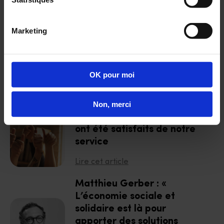
Lire cet article
Ateliers prévention et bien
Marketing
être au travail : pourquoi la
santé visuelle mérite sa
place durant votre
Semaine QVCT 2025 ?
OK pour moi
Lire cet article
Non, merci
En 2023, 96 % de nos clients
ont été satisfaits de notre
service
Lire cet article
Matthieu Gerber : «
L’économie sociale et
solidaire est là pour
apporter des solutions