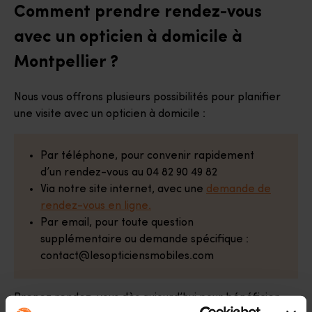
Comment prendre rendez-vous
avec un opticien à domicile à
Montpellier ?
Nous vous offrons plusieurs possibilités pour planifier
une visite avec un opticien à domicile :
Par téléphone, pour convenir rapidement
d’un rendez-vous au 04 82 90 49 82
Via notre site internet, avec une
demande de
rendez-vous en ligne.
Par email, pour toute question
supplémentaire ou demande spécifique :
contact@lesopticiensmobiles.com
Prenez rendez-vous dès aujourd’hui pour bénéficier