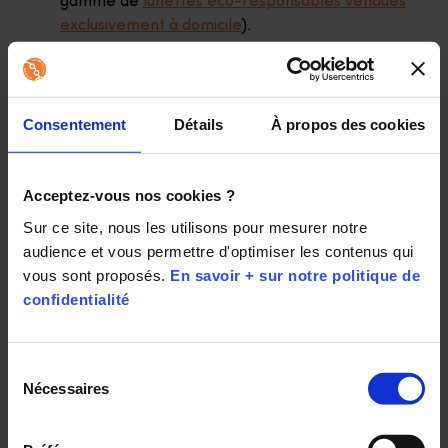
gamme de
lunettes éco-responsables vendues
exclusivement à domicile
).
Découvrez plus en détail notre engagement sur la
page
Notre impact
. Apporter un service utile, sérieux
et fiable aux personnes isolées est inscrit dans notre
Consentement
Détails
À propos des cookies
ADN et nous menons ce combat depuis nos débuts,
comme en témoigne la certification NF Service
“Services aux personnes à domicile” délivrée par
Acceptez-vous nos cookies ?
l’AFNOR
, obtenue en 2016.
Sur ce site, nous les utilisons pour mesurer notre 
audience et vous permettre d'optimiser les contenus qui 
vous sont proposés. 
En savoir + sur notre politique de 
confidentialité
Partager :
Sélection
Nécessaires
du
consentement