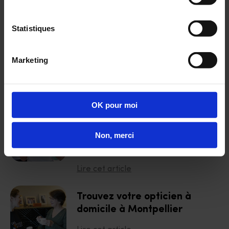
Découvrez aussi :
Statistiques
Avis clients : les 4 raisons
de satisfaction du service
d'optique à domicile
Marketing
Lire cet article
Ateliers prévention et bien
OK pour moi
être au travail : pourquoi la
santé visuelle mérite sa
Non, merci
place durant votre
Semaine QVCT 2025 ?
Lire cet article
Trouvez votre opticien à
domicile à Montpellier