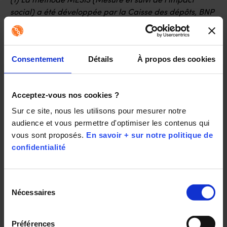
(1) La méthode MESIS (Mesure et suivi de l’impact
social) a été développée par la Caisse des dépôts, BNP
Paribas et INCO, accompagnés par KIMSO, cabinet de
conseil et d’évaluation spécialisé en impact social. Cette
méthodologie se base sur trois objectifs : harmoniser les
Consentement
Détails
À propos des cookies
démarches existantes et capitaliser sur les bonnes
pratiques, faire émerger des outils de mesure partagés
et promouvoir une appropriation par les financeurs et
Acceptez-vous nos cookies ?
les porteurs de projet.
Sur ce site, nous les utilisons pour mesurer notre 
audience et vous permettre d'optimiser les contenus qui 
vous sont proposés. 
En savoir + sur notre politique de 
confidentialité
Partager :
Sélection
Nécessaires
du
consentement
Préférences