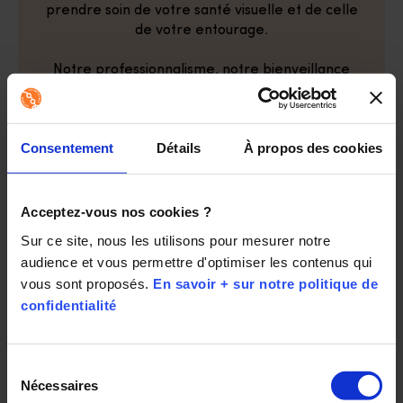
prendre soin de votre santé visuelle et de celle
de votre entourage.
Notre professionnalisme, notre bienveillance
et notre empathie nous a permis d'obtenir la
certification NF "Service aux personnes à
domicile" délivrée par l'AFNOR.
Consentement
Détails
À propos des cookies
Opticien à domicile, comment
ça marche ?
Acceptez-vous nos cookies ?
Sur ce site, nous les utilisons pour mesurer notre 
audience et vous permettre d'optimiser les contenus qui 
vous sont proposés. 
En savoir + sur notre politique de 
confidentialité
Prenez rendez-vous !
Votre adresse
Sélection
Nécessaires
du