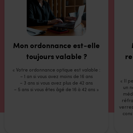
Mon ordonnance est-elle
re
toujours valable ?
« Votre ordonnance optique est valable :
– 1 an si vous avez moins de 16 ans
« Il 
– 3 ans si vous avez plus de 42 ans
un n
– 5 ans si vous êtes âgé de 16 à 42 ans »
médi
réfra
verres
cons