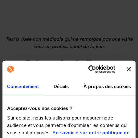
Test à visée non médicale qui ne remplace pas une visite
chez un professionnel de la vue.
Relevez le challenge
En cette journée spéciale, c’est le
Consentement
Détails
À propos des cookies
moment idéal pour mettre en
Acceptez-vous nos cookies ?
place des bonnes habitudes qui
Sur ce site, nous les utilisons pour mesurer notre 
font du bien aux yeux.
audience et vous permettre d'optimiser les contenus qui 
vous sont proposés. 
En savoir + sur notre politique de 