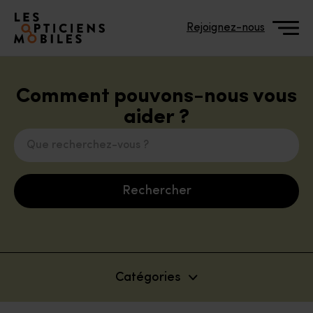
Accéder à notre page d'accueil
Rejoignez-nous
Comment pouvons-nous vous
aider ?
Les Opticiens Mobiles et 
Que recherchez-vous ?
Offre Les Opticiens Mobil
Rechercher
Service Les Opticiens Mobil
Vos garanties
Vos lunettes
Catégories
Parcours de soin et remb