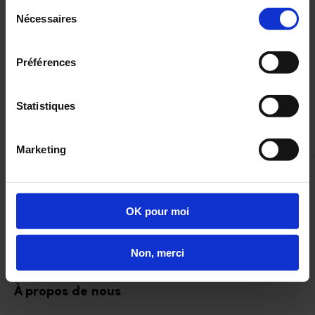
Que faire si mes lunettes ne sont pas
Sélection
Nécessaires
du
adaptées à ma vue ?
consentement
Préférences
Combien de temps sont garantis mes
verres ?
Statistiques
Marketing
À votre écoute
OK pour moi
Assistance
Contactez-nous
Non, merci
FAQ
À propos de nous