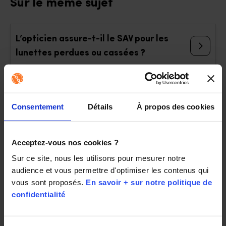
Sur le même sujet
L’opticien assure-t-il le SAV pour les
lunettes perdues ou cassées ?
Prenez-vous en charge les résidents en
Consentement
Détails
À propos des cookies
Unité de Vie Protégée ?
Acceptez-vous nos cookies ?
Que faire si ma monture se casse ?
Sur ce site, nous les utilisons pour mesurer notre 
audience et vous permettre d'optimiser les contenus qui 
vous sont proposés. 
En savoir + sur notre politique de 
Que faire si mes verres se rayent ?
confidentialité