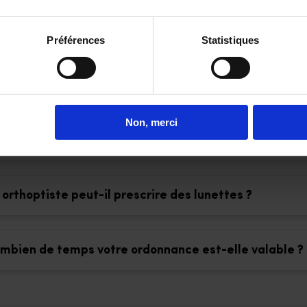
i peut faire une ordonnance pour des lunettes ?
Préférences
Statistiques
 votre vue a évolué, votre opticien peut-il adapter vo
us proposer un nouvel équipement adapté à votre vue
Non, merci
 opticien peut-il faire une ordonnance pour des lunet
 orthoptiste peut-il prescrire des lunettes ?
mbien de temps votre ordonnance est-elle valable ?