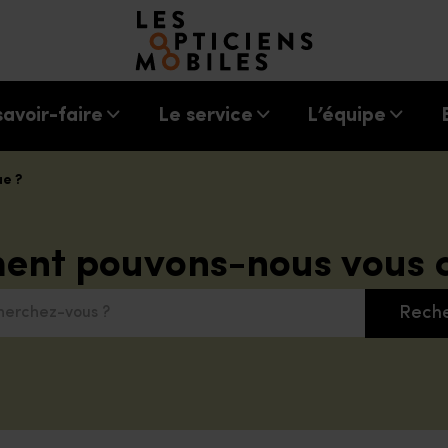
Accéder à notre page d'accueil
savoir-faire
Le service
L’équipe
ue ?
nt pouvons-nous vous a
Rech
chez-vous ?