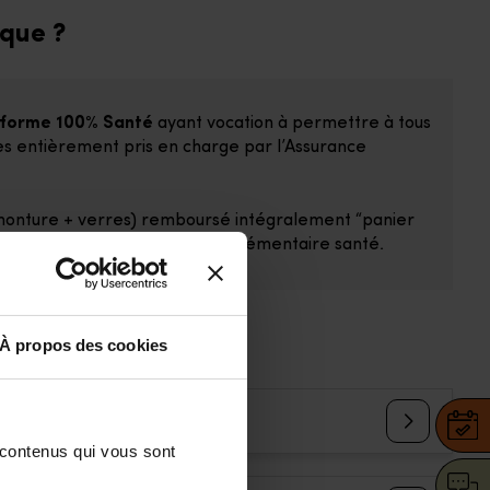
que ?
éforme 100% Santé
ayant vocation à permettre à tous
s entièrement pris en charge par l’Assurance
e (monture + verres) remboursé intégralement “panier
est remboursée par votre complémentaire santé.
À propos des cookies
nts ?
 contenus qui vous sont 