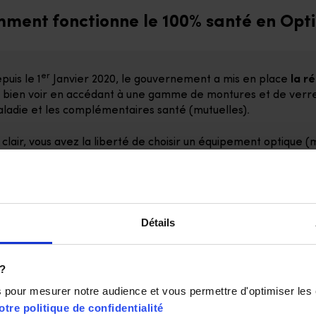
ment fonctionne le 100% santé en Opti
er
puis le 1
Janvier 2020, le gouvernement a mis en place
la r
 bien voir en accédant à une gamme de montures et de verre
ladie et les complémentaires santé (mutuelles).
 clair, vous avez la liberté de choisir un équipement optiqu
 ou un équipement personnalisé “Panier B” dont une partie 
 le même sujet
Détails
 ?
opticien peut-il intervenir en EHPAD auprès des réside
ns pour mesurer notre audience et vous permettre d'optimiser les
otre politique de confidentialité