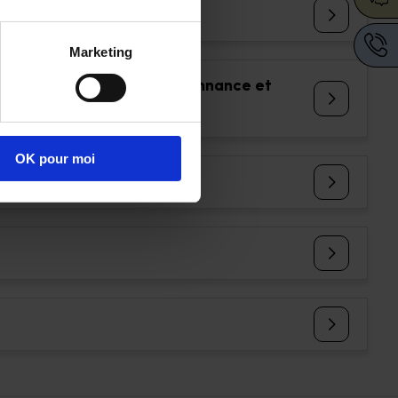
Marketing
s corrections sur votre ordonnance et
 ?
OK pour moi
tes ?