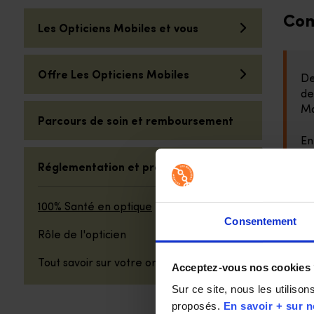
Sélectionner une catégorie de question
Com
Les Opticiens Mobiles et vous
Offre Les Opticiens Mobiles
De
de
Ma
Parcours de soin et remboursement
En
A”
Réglementation et prescription
100% Santé en optique
Sur
Consentement
Rôle de l'opticien
Tout savoir sur votre ordonnance
Acceptez-vous nos cookies
L'
Sur ce site, nous les utiliso
proposés. 
En savoir + sur n