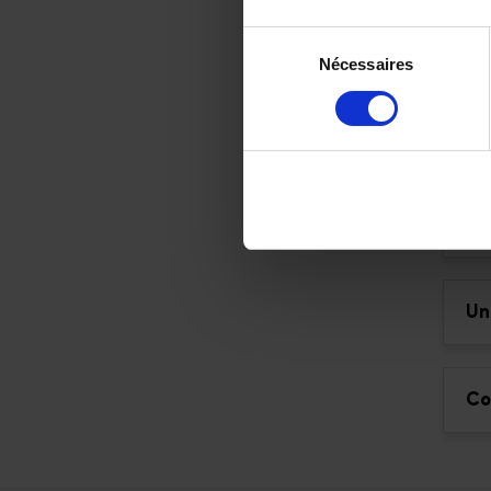
Qu
Sélection
Nécessaires
du
consentement
Si
vo
Un
Un
Co