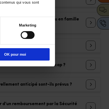
 contenus qui vous sont 
 handicapée vivant seule ou en famille
Marketing
OK pour moi
nnes en situation de handicap ?
ellement anticipé sont-ils prévus ?
er d’un remboursement par la Sécurité