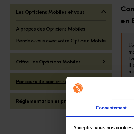
Sélectionner une catégorie de question
Com
Les Opticiens Mobiles et vous
en 
A propos des Opticiens Mobiles
Rendez-vous avec votre Opticien Mobile
L’
ma
li
Offre Les Opticiens Mobiles
Il
mé
éq
Parcours de soin et remboursement
Réglementation et prescription
Consentement
Sur
Acceptez-vous nos cookies
Qu