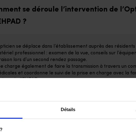
ment se déroule l’intervention de l’Op
EHPAD ?
opticien se déplace dans l’établissement auprès des résident
tériel professionnel : examen de la vue, conseils sur l’équi
vraison lors d’un second rendez passage.
 se charge également de faire la transmission à travers un c
dicales et coordonne le suivi de la prise en charge avec la fa
uipes de l’EHPAD.
Détails
 le même sujet
 ?
els types de lunettes sont proposés aux personnes en