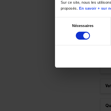
Sur ce site, nous les utiliso
proposés. 
En savoir + sur n
Pe
Sélection
Nécessaires
du
?
consentement
Un
Co
Vo
Qu