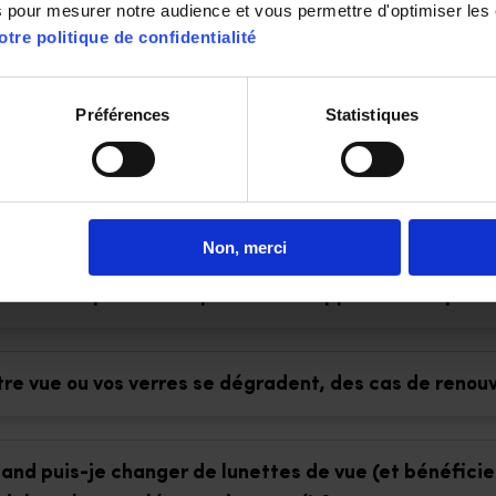
ns pour mesurer notre audience et vous permettre d'optimiser les
otre politique de confidentialité
ut-on solliciter un Opticien Mobile pour une personne
Préférences
Statistiques
 opticien peut-il se déplacer en FAM, IME, ESAT ?
Non, merci
mment l’opticien adapte-t-il son approche aux perso
tre vue ou vos verres se dégradent, des cas de renouv
and puis-je changer de lunettes de vue (et bénéfici