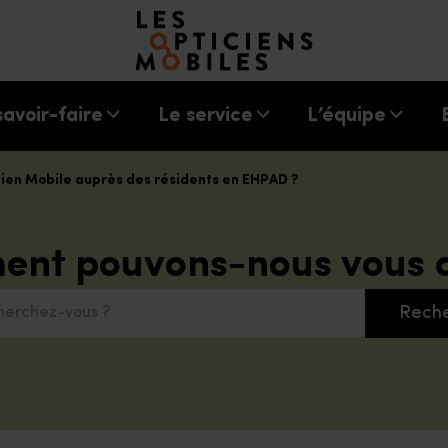
Accéder à notre page d'accueil
savoir-faire
Le service
L’équipe
cien Mobile auprès des résidents en EHPAD ?
nt pouvons-nous vous a
Rech
chez-vous ?