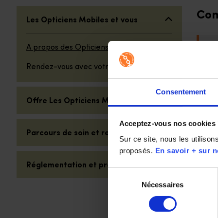
Sélectionner une catégorie de question
Com
Les Opticiens Mobiles et vous
A propos des Opticiens Mobiles
A 
la
Rendez-vous avec votre Opticien Mobile
vi
Consentement
Offre Les Opticiens Mobiles
Sur
Acceptez-vous nos cookies
Parcours de soin et remboursement
Sur ce site, nous les utiliso
proposés. 
En savoir + sur n
Le
Réglementation et prescription
Sélection
Nécessaires
du
Co
consentement