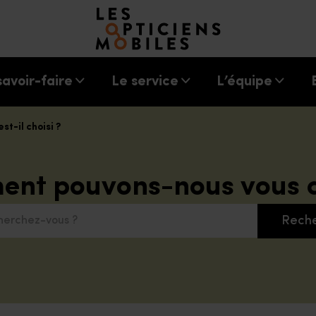
Accéder à notre page d'accueil
savoir-faire
Le service
L’équipe
t-il choisi ?
nt pouvons-nous vous a
Rech
chez-vous ?