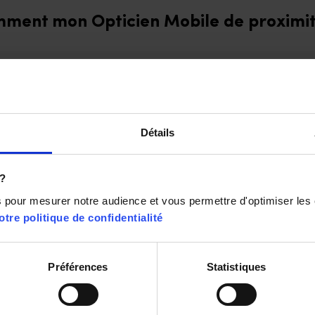
ment mon Opticien Mobile de proximité 
chaque demande de rendez-vous nous vous présentons l’optici
 réception de votre demande, valide la faisabilité du rendez-v
ent à vous et vous accompagne dans le choix et la délivrance d
Détails
 le même sujet
 ?
ns pour mesurer notre audience et vous permettre d'optimiser les
otre politique de confidentialité
s Opticiens Mobiles interviennent-ils de partout en F
Préférences
Statistiques
mment sont sélectionnés les Opticiens Mobiles ?