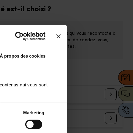
est-il choisi ?
en le plus proche de chez vous qui vous recontacte à
ous, convient de la date et du lieu de rendez-vous,
e votre nouvelle paire de lunettes.
À propos des cookies
 contenus qui vous sont 
rance ?
Marketing