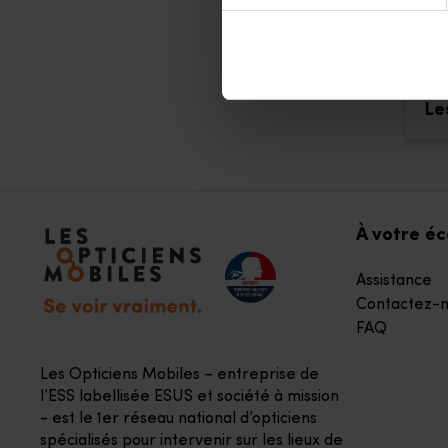
Qu
Le
Accéder à notre page d'accueil
À votre é
Assistance
Contactez-n
FAQ
Les Opticiens Mobiles – entreprise de
l’ESS labellisée ESUS et société à mission
- est le 1er réseau national d’opticiens
spécialisés pour intervenir sur les lieux de