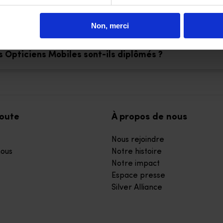
i sont les Opticiens Mobiles ?
Non, merci
s Opticiens Mobiles sont-ils diplômés ?
coute
À propos de nous
Nous rejoindre
ous
Notre histoire
Notre impact
Espace presse
Silver Alliance