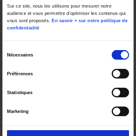
Sur ce site, nous les utilisons pour mesurer notre 
Accéder à notre page d'accueil
audience et vous permettre d'optimiser les contenus qui 
vous sont proposés. 
En savoir + sur notre politique de 
confidentialité
Sélection
Les Opticiens Mobiles – entreprise de
Nécessaires
du
l’ESS labellisée ESUS et société à mission
- est le 1er réseau national d’opticiens
consentement
spécialisés pour intervenir sur les lieux de
Préférences
vie et de travail.
Statistiques
Nous suivre
Marketing
Notre page Facebook
Notre page Twitter
Notre chaîne Youtube
Notre page Linkedin
Notre page Instagr