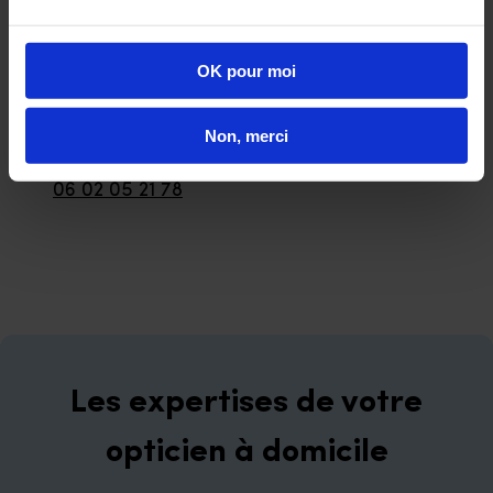
Contactez votre
Opticien Mobile
OK pour moi
Email
rcarrias@lesopticiensmobiles.com
Non, merci
Téléphone
06 02 05 21 78
Les expertises de votre
opticien à domicile