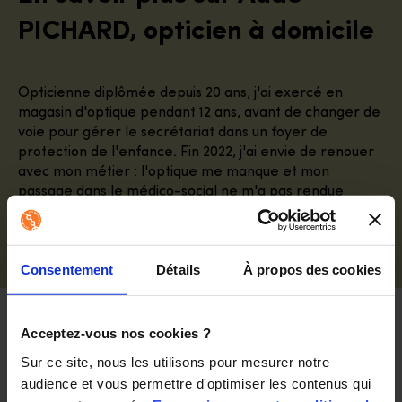
PICHARD, opticien à domicile
Opticienne diplômée depuis 20 ans, j'ai exercé en
magasin d'optique pendant 12 ans, avant de changer de
voie pour gérer le secrétariat dans un foyer de
protection de l'enfance. Fin 2022, j'ai envie de renouer
avec mon métier : l'optique me manque et mon
passage dans le médico-social ne m'a pas rendue
indifférente, alors j'ai rejoint Les Opticiens Mobiles,
pour allier l'optique et l'humain en proposant un service
d'optique à domicile.
Consentement
Détails
À propos des cookies
Acceptez-vous nos cookies ?
« A l'écoute »
Sur ce site, nous les utilisons pour mesurer notre 
audience et vous permettre d'optimiser les contenus qui 
« Altruiste »