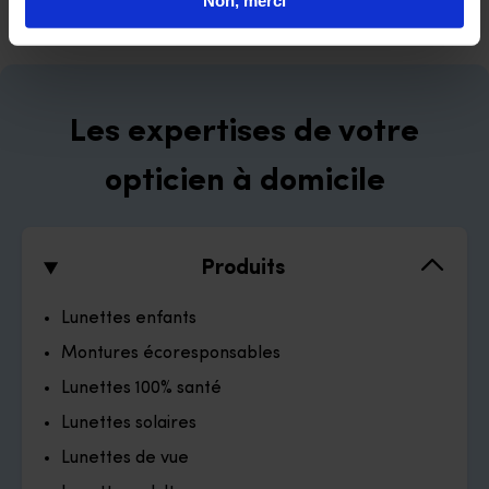
Non, merci
Les expertises de votre
opticien à domicile
Produits
Lunettes enfants
Montures écoresponsables
Lunettes 100% santé
Lunettes solaires
Lunettes de vue