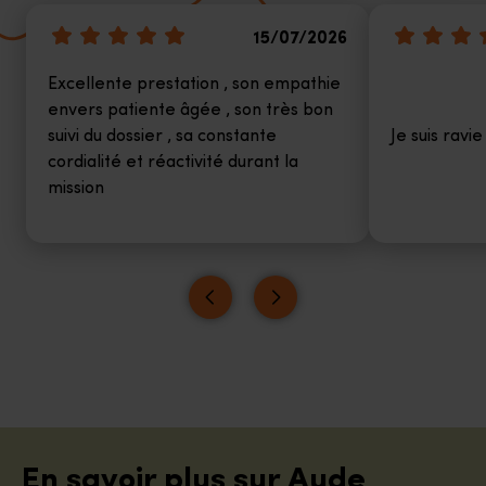
15/07/2026
Excellente prestation , son empathie
envers patiente âgée , son très bon
suivi du dossier , sa constante
Je suis ravi
cordialité et réactivité durant la
mission
En savoir plus sur Aude