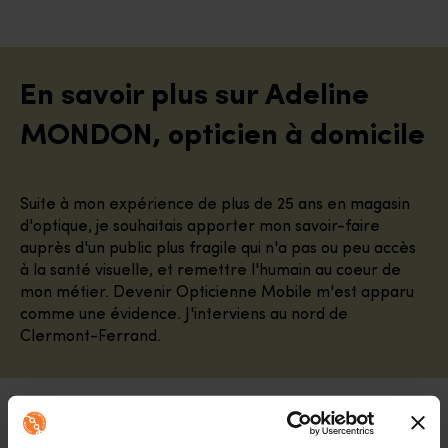
En savoir plus sur Adeline
MONDON, opticien à domicile
Suite à mon expérience de plus de 25 ans en magasin
d'optique, je souhaitais apporter mon savoir-faire
auprès d'un public plus fragile qui n'a pas ou peu accès
à la santé visuelle, et remettre l'humain au coeur de
mon métier. Devenir Opticienne Mobile m'est apparu
comme une évidence. J'interviens au nord de
Clermont-Ferrand.
« A l'écoute »